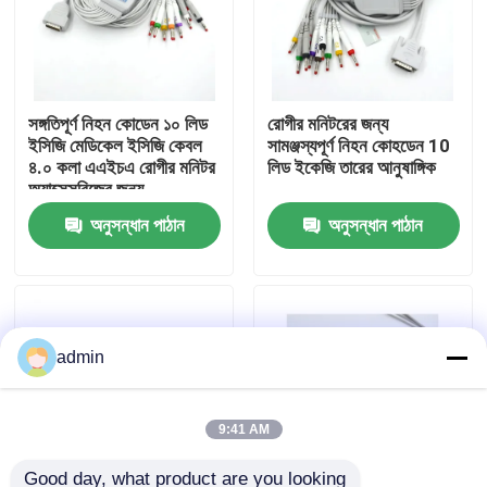
কারখানা ভ্রমণ
সঙ্গতিপূর্ণ নিহন কোডেন ১০ লিড
রোগীর মনিটরের জন্য
মান নিয়ন্ত্রণ
ইসিজি মেডিকেল ইসিজি কেবল
সামঞ্জস্যপূর্ণ নিহন কোহডেন 10
৪.০ কলা এএইচএ রোগীর মনিটর
লিড ইকেজি তারের আনুষাঙ্গিক
অ্যাক্সেসরিজের জন্য
আমাদের সাথে যোগাযোগ করুন
অনুসন্ধান পাঠান
অনুসন্ধান পাঠান
উদ্ধৃতির জন্য আবেদন
SpO2 সেন্সর কেবল
admin
নিষ্পত্তিযোগ্য SPO2 সেন্সর
9:41 AM
পুনরায় ব্যবহারযোগ্য spO2 সেন্সর
Good day, what product are you looking 