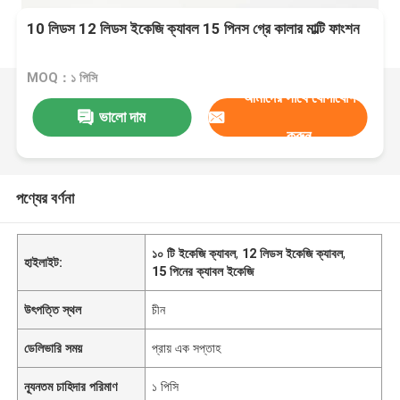
10 লিডস 12 লিডস ইকেজি ক্যাবল 15 পিনস গ্রে কালার মাল্টি ফাংশন
MOQ：১ পিসি
আমাদের সাথে যোগাযোগ
ভালো দাম
করুন
পণ্যের বর্ণনা
১০ টি ইকেজি ক্যাবল
,
12 লিডস ইকেজি ক্যাবল
,
হাইলাইট:
15 পিনের ক্যাবল ইকেজি
উৎপত্তি স্থল
চীন
ডেলিভারি সময়
প্রায় এক সপ্তাহ
ন্যূনতম চাহিদার পরিমাণ
১ পিসি