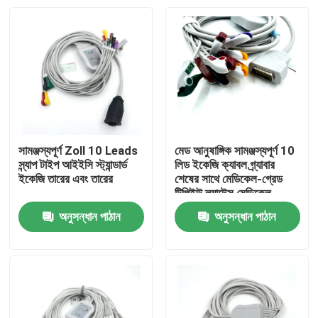
সামঞ্জস্যপূর্ণ Zoll 10 Leads
মেড আনুষাঙ্গিক সামঞ্জস্যপূর্ণ 10
স্ন্যাপ টাইপ আইইসি স্ট্যান্ডার্ড
লিড ইকেজি ক্যাবল গ্র্যাবার
ইকেজি তারের এবং তারের
শেষের সাথে মেডিকেল-গ্রেড
টিপিইউ ল্যাটেক্স মেডিকেল
কনজ্যুমালস RoHS সার্টিফাইড
অনুসন্ধান পাঠান
অনুসন্ধান পাঠান
বাড়ি
পণ্য
আমাদের সম্পর্কে