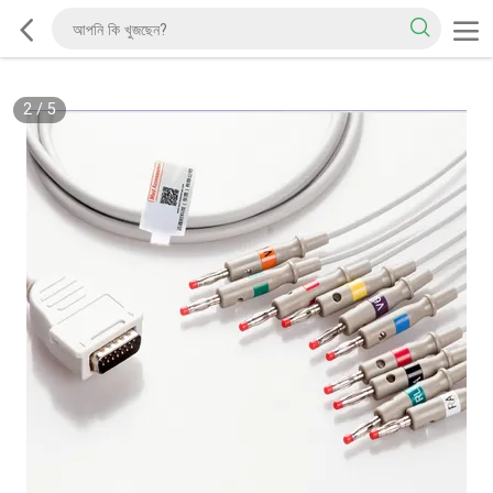
2
/
5