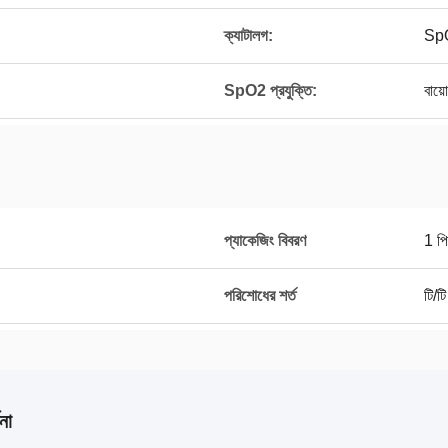
ক্যাটালগ:
SpO
SpO2 প্রযুক্তি:
বায়
প্যাকেজিং বিবরণ
1 পি
পরিশোধের শর্ত
টি/টি
না