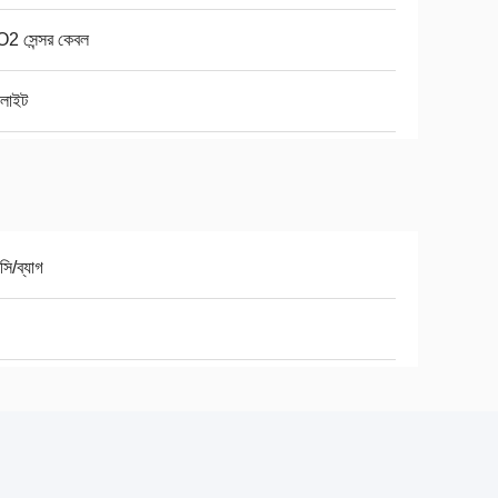
2 সেন্সর কেবল
োলাইট
সি/ব্যাগ