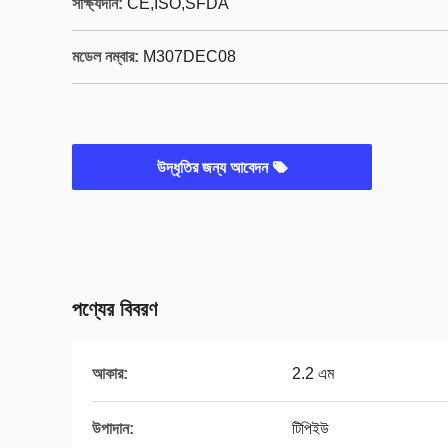
সাক্ষ্যদান:
CE,ISO,SFDA
মডেল নম্বার:
M307DEC08
উদ্ধৃতির জন্য আবেদন
পণ্যের বিবরণ
আকার:
2.2 এম
উপাদান:
টিপিইউ