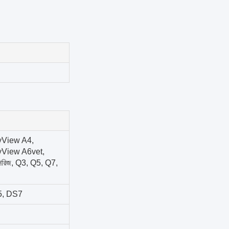
yView A4,
yView A6vet,
রিজ, Q3, Q5, Q7,
5, DS7