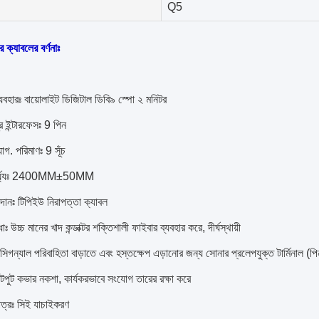
Q5
 ক্যাবলের বর্ণনাঃ
্যবহারঃ বায়োলাইট ডিজিটাল ডিবি৯ স্পো ২ মনিটর
ন্ত্র ইন্টারফেসঃ 9 পিন
গ. পরিমাণঃ 9 সূঁচ
ণ দৈর্ঘ্যঃ 2400MM±50MM
দানঃ টিপিইউ নিরাপত্তা ক্যাবল
ধাঃ উচ্চ মানের খাদ কন্ডাক্টর শক্তিশালী ফাইবার ব্যবহার করে, দীর্ঘস্থায়ী
ঃ সিগন্যাল পরিবাহিতা বাড়াতে এবং হস্তক্ষেপ এড়ানোর জন্য সোনার প্রলেপযুক্ত টার্মিনাল (প
উটপুট কভার নকশা, কার্যকরভাবে সংযোগ তারের রক্ষা করে
পত্রঃ সিই যাচাইকরণ