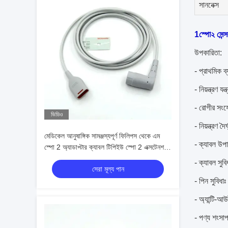
সাননেক্স
1স্পো২ সেন্সর
উপকারিতা:
- প্রাথমিক ব
- নিয়ন্ত্রণ য
- রোগীর সংযো
ভিডিও
- নিয়ন্ত্র
মেডিকেল আনুষাঙ্গিক সামঞ্জস্যপূর্ণ ফিলিপস থেকে এম
- ক্যাবল উপা
স্পো 2 অ্যাডাপ্টার ক্যাবল টিপিইউ স্পো 2 এক্সটেনশন
ক্যাবল
- ক্যাবল সুবি
সেরা মূল্য পান
- পিন সুবিধা
- অ্যান্টি-আ
- পণ্য শংসা