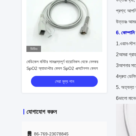
প্রশ্ন: আপনি
উত্তরঃ আমর
6. কোম্পানি 
1.ওয়ান-স্টপ 
ভিডিও
2আমরা গ্রা
মেডিকেল মনিটর সামঞ্জস্যপূর্ণ বায়োনিকস থেকে নেলকর
3আপনার সাথে
SpO2 অ্যাডাপ্টার কেবল SpO2 এক্সটেনশন কেবল
4দ্রুত ডেলি
সেরা মূল্য পান
5. অত্যন্ত প
6ভালো মানের ন
যোগাযোগ করুন
86-769-23078845