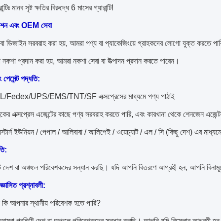
ান্টিঃ মানব সৃষ্ট ক্ষতির বিরুদ্ধে 6 মাসের গ্যারান্টি!
েশন এবং OEM সেবা
া বা ডিজাইন সরবরাহ করা হয়, আমরা পণ্য বা প্যাকেজিংয়ে গ্রাহকদের লোগো যুক্ত করতে পা
া নকশা প্রদান করা হয়, আমরা নকশা সেবা বা উত্পাদন প্রদান করতে পারেন।
 পেমেন্ট পদ্ধতি:
/Fedex/UPS/EMS/TNT/SF এক্সপ্রেসের মাধ্যমে পণ্য পাঠাই
ের এক্সপ্রেস এজেন্টের কাছে পণ্য সরবরাহ করতে পারি, এবং কারখানা থেকে শেনজেন এজেন্ট প
়েস্টার্ন ইউনিয়ন / পেপাল / আলিবাবা / আলিপেই / ওয়েচ্যাট / এল / সি (কিছু দেশ) এর মাধ্য
তি:
ি দেশ বা অঞ্চলে পরিবেশকদের সন্ধান করছি। যদি আপনি বিতরণে আগ্রহী হন, আপনি বিনা
জ্ঞাসিত প্রশ্নাবলী:
া কি আপনার স্থানীয় পরিবেশক হতে পারি?
ঁ, আমরা প্রতিটি দেশ বা অঞ্চলে পরিবেশকদের সন্ধান করছি। আপনি যদি রিসেলার আগ্রহী 