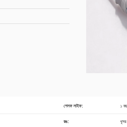
শেলফ লাইফ:
১ ব
রঙ:
ধূসর