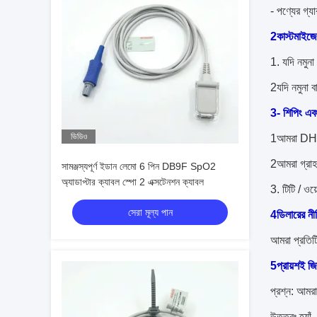
- পণ্যের গ্যার
2কাস্টমাইজ
1. যদি নমুন
2যদি নমুনা ব
3- শিপিং এবং
ভিডিও
1আমরা DHL
2আমরা গ্রাহক
সামঞ্জস্যপূর্ণ ইডান লেমো 6 পিন DB9F SpO2
অ্যাডাপ্টার ক্যাবল স্পো 2 এক্সটেনশন ক্যাবল
3. টিটি / ওয
সেরা মূল্য পান
4ডিলারের নী
আমরা প্রতিট
5প্রায়শই জি
প্রশ্ন: আমর
উত্তরঃ হ্যা