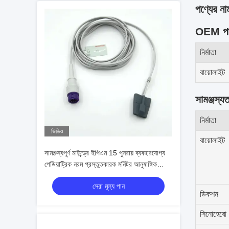
পণ্যের ন
OEM পার্ট
নির্মাতা
বায়োলাইট
সামঞ্জস্যত
নির্মাতা
ভিডিও
বায়োলাইট
সামঞ্জস্যপূর্ণ মাইন্ড্রে ইপিএম 15 পুনরায় ব্যবহারযোগ্য
পেডিয়াট্রিক নরম প্রস্তুতকারক মনিটর আনুষাঙ্গিক
SpO2 সেন্সর
সেরা মূল্য পান
ডিকশন
সিনোহেরো