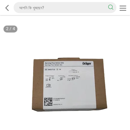
2
/
4