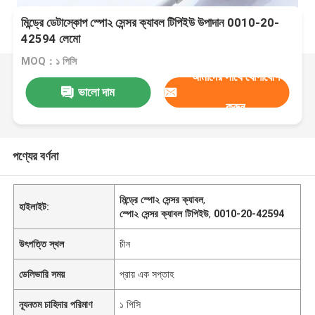
মিন্ড্রে ডেটাস্কোপ স্পো২ সেন্সর ক্যাবল টিপিইউ উপাদান 0010-20-
42594 লেমো
MOQ：১ পিসি
আমাদের সাথে যোগাযোগ
ভালো দাম
করুন
পণ্যের বর্ণনা
মিন্ড্রে স্পো২ সেন্সর ক্যাবল
,
হাইলাইট:
স্পো২ সেন্সর ক্যাবল টিপিইউ
,
0010-20-42594
উৎপত্তি স্থল
চীন
ডেলিভারি সময়
প্রায় এক সপ্তাহ
ন্যূনতম চাহিদার পরিমাণ
১ পিসি