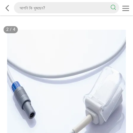
2
/
4